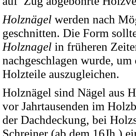
auf Zug abgebohrte Holzve
Holznägel
werden nach Mögl
geschnitten. Die Form sollt
Holznagel
in früheren Zeit
nachgeschlagen wurde, um 
Holzteile auszugleichen.
Holznägel sind Nägel aus 
vor Jahrtausenden im Holz
der Dachdeckung, bei Holz
Schreiner (ab dem 16Jh.) ei