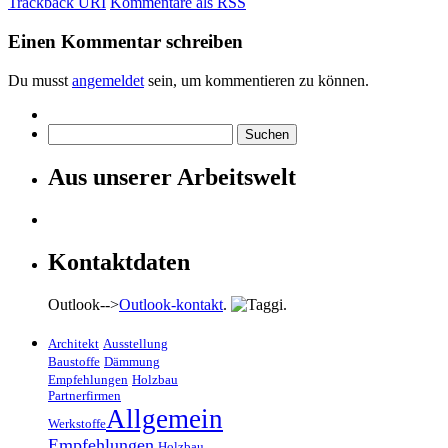
Trackback URI
Kommentare als RSS
Einen Kommentar schreiben
Du musst
angemeldet
sein, um kommentieren zu können.
Suchen
nach:
Aus unserer Arbeitswelt
Kontaktdaten
Outlook-->
Outlook-kontakt
.
.
Architekt
Ausstellung
Baustoffe
Dämmung
Empfehlungen
Holzbau
Partnerfirmen
Allgemein
Werkstoffe
Empfehlungen
Holzbau