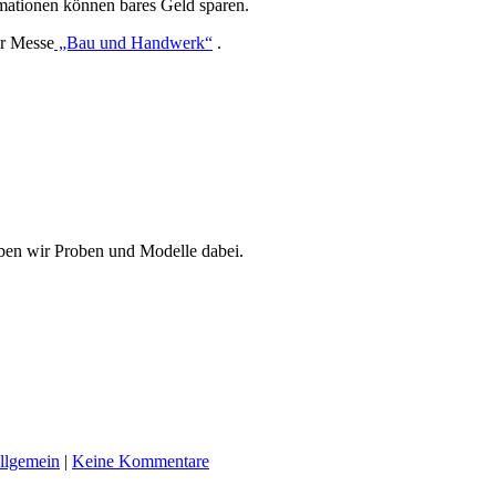
ormationen können bares Geld sparen.
er Messe
„Bau und Handwerk“
.
ben wir Proben und Modelle dabei.
llgemein
|
Keine Kommentare