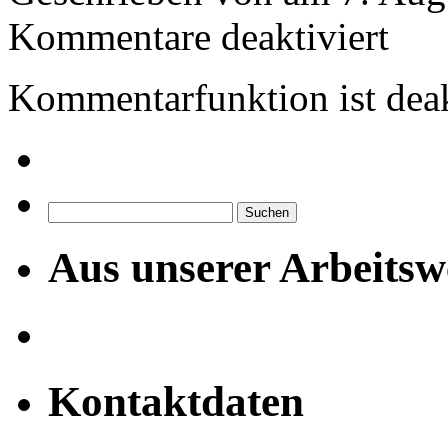
für
Kommentare deaktiviert
Images
tagged
"blower
Kommentarfunktion ist deak
door
test
BV
Kirchner
Suchen
nach:
Aus unserer Arbeitsw
Kontaktdaten