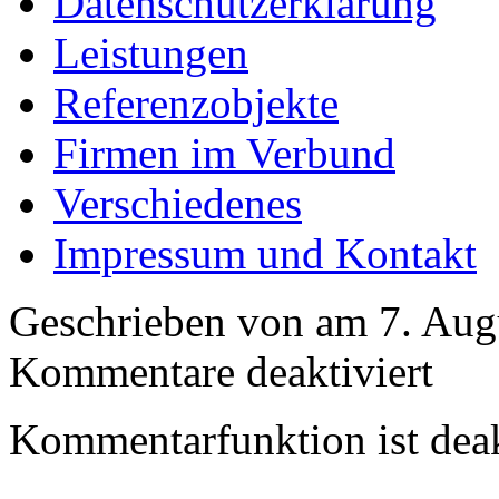
Datenschutzerklärung
Leistungen
Referenzobjekte
Firmen im Verbund
Verschiedenes
Impressum und Kontakt
Geschrieben von am 7. Augu
für
Kommentare deaktiviert
Images
tagged
"2009-
Kommentarfunktion ist deak
06-
30
GC
Herrenal